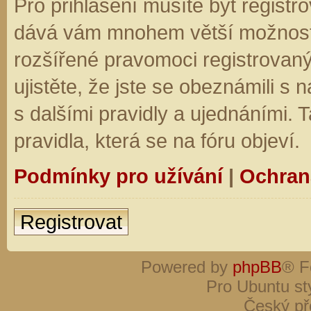
Pro přihlášení musíte být registro
dává vám mnohem větší možnosti.
rozšířené pravomoci registrovaný
ujistěte, že jste se obeznámili s
s dalšími pravidly a ujednáními. Ta
pravidla, která se na fóru objeví.
Podmínky pro užívání
|
Ochran
Registrovat
Powered by
phpBB
® F
Pro Ubuntu st
Český př