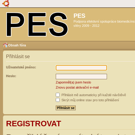
PES
Podpora efektivní spolupráce biomedicín
sféry 2009 - 2012
Obsah fóra
Přihlásit se
Uživatelské jméno:
Heslo:
Zapomněl(a) jsem heslo
Znovu poslat aktivační e-mail
Přihlásit mě automaticky při každé návštěvě
Skrýt můj online stav pro toto přihlášení
REGISTROVAT