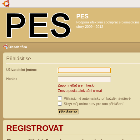
PES
Podpora efektivní spolupráce biomedicín
sféry 2009 - 2012
Obsah fóra
Přihlásit se
Uživatelské jméno:
Heslo:
Zapomněl(a) jsem heslo
Znovu poslat aktivační e-mail
Přihlásit mě automaticky při každé návštěvě
Skrýt můj online stav pro toto přihlášení
REGISTROVAT