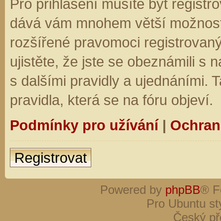
Pro přihlášení musíte být registro
dává vám mnohem větší možnosti.
rozšířené pravomoci registrovaný
ujistěte, že jste se obeznámili s
s dalšími pravidly a ujednáními. Ta
pravidla, která se na fóru objeví.
Podmínky pro užívání
|
Ochran
Registrovat
Powered by
phpBB
® F
Pro Ubuntu st
Český př