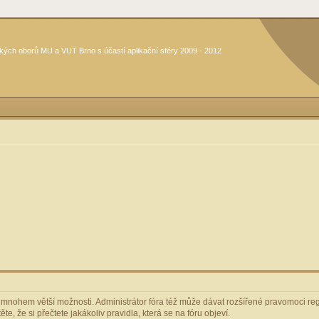
kých oborů MU a VUT Brno s účastí aplikační sféry 2009 - 2012
m mnohem větší možnosti. Administrátor fóra též může dávat rozšířené pravomoci regi
e, že si přečtete jakákoliv pravidla, která se na fóru objeví.