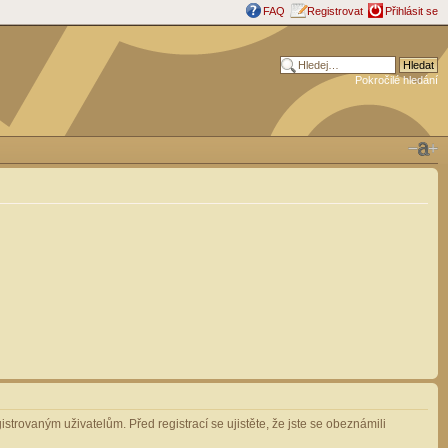
FAQ
Registrovat
Přihlásit se
Pokročilé hledání
strovaným uživatelům. Před registrací se ujistěte, že jste se obeznámili