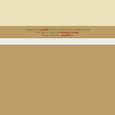
Powered by
phpBB
® Forum Software © phpBB Group
Pro Ubuntu style by
Ishimaru Design
Český překlad –
phpBB.cz