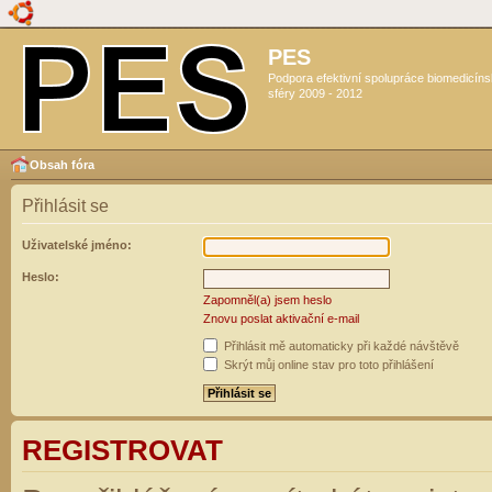
PES
Podpora efektivní spolupráce biomedicín
sféry 2009 - 2012
Obsah fóra
Přihlásit se
Uživatelské jméno:
Heslo:
Zapomněl(a) jsem heslo
Znovu poslat aktivační e-mail
Přihlásit mě automaticky při každé návštěvě
Skrýt můj online stav pro toto přihlášení
REGISTROVAT