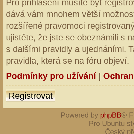
Pro přihlášení musíte být registro
dává vám mnohem větší možnosti.
rozšířené pravomoci registrovaný
ujistěte, že jste se obeznámili s
s dalšími pravidly a ujednáními. Ta
pravidla, která se na fóru objeví.
Podmínky pro užívání
|
Ochran
Registrovat
Powered by
phpBB
® F
Pro Ubuntu st
Český př