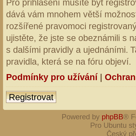
Pro přihlášení musíte být registro
dává vám mnohem větší možnosti.
rozšířené pravomoci registrovaný
ujistěte, že jste se obeznámili s
s dalšími pravidly a ujednáními. Ta
pravidla, která se na fóru objeví.
Podmínky pro užívání
|
Ochran
Registrovat
Powered by
phpBB
® F
Pro Ubuntu st
Český př