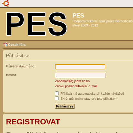
PES
Podpora efektivní spolupráce biomedicín
sféry 2009 - 2012
Obsah fóra
Přihlásit se
Uživatelské jméno:
Heslo:
Zapomněl(a) jsem heslo
Znovu poslat aktivační e-mail
Přihlásit mě automaticky při každé návštěvě
Skrýt můj online stav pro toto přihlášení
REGISTROVAT