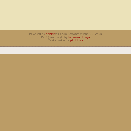
Powered by
phpBB
® Forum Software © phpBB Group
Pro Ubuntu style by
Ishimaru Design
Český překlad –
phpBB.cz