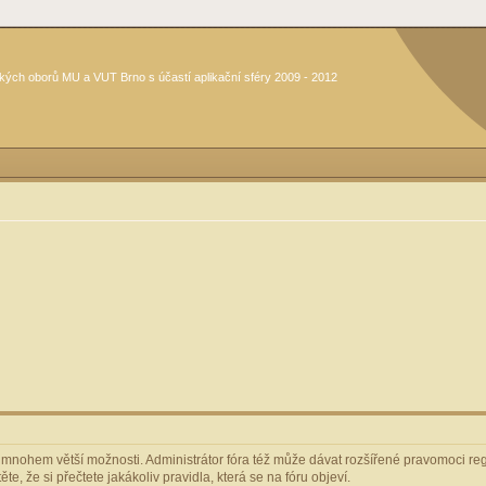
kých oborů MU a VUT Brno s účastí aplikační sféry 2009 - 2012
m mnohem větší možnosti. Administrátor fóra též může dávat rozšířené pravomoci regi
e, že si přečtete jakákoliv pravidla, která se na fóru objeví.