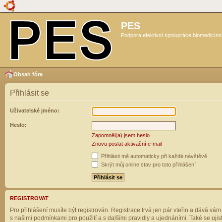
PES
Podpora efektivní spolupráce biomedicíns
Obsah fóra
Přihlásit se
Uživatelské jméno:
Heslo:
Zapomněl(a) jsem heslo
Znovu poslat aktivační e-mail
Přihlásit mě automaticky při každé návštěvě
Skrýt můj online stav pro toto přihlášení
REGISTROVAT
Pro přihlášení musíte být registrován. Registrace trvá jen pár vteřin a dává vá
s našimi podmínkami pro použití a s dalšími pravidly a ujednáními. Také se ujistět