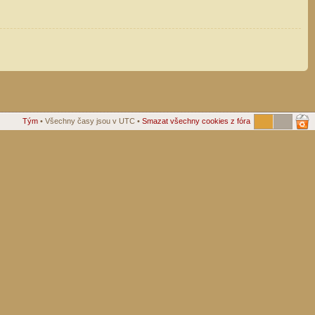
Tým
• Všechny časy jsou v UTC •
Smazat všechny cookies z fóra