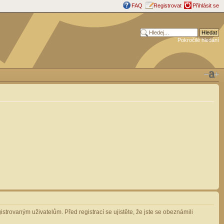
FAQ
Registrovat
Přihlásit se
Pokročilé hledání
strovaným uživatelům. Před registrací se ujistěte, že jste se obeznámili