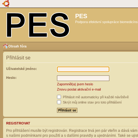
PES
Podpora efektivní spolupráce biomedicíns
Obsah fóra
Přihlásit se
Uživatelské jméno:
Heslo:
Zapomněl(a) jsem heslo
Znovu poslat aktivační e-mail
Přihlásit mě automaticky při každé návštěvě
Skrýt můj online stav pro toto přihlášení
REGISTROVAT
Pro přihlášení musíte být registrován. Registrace trvá jen pár vteřin a dává vá
s našimi podmínkami pro použití a s dalšími pravidly a ujednáními. Také se ujistět