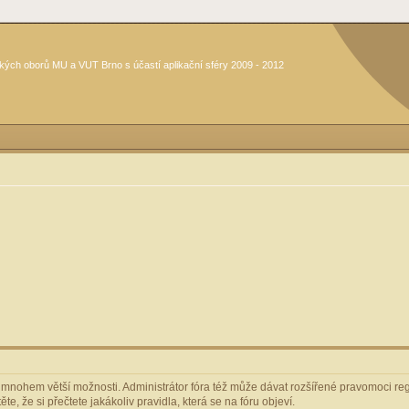
kých oborů MU a VUT Brno s účastí aplikační sféry 2009 - 2012
m mnohem větší možnosti. Administrátor fóra též může dávat rozšířené pravomoci regi
e, že si přečtete jakákoliv pravidla, která se na fóru objeví.