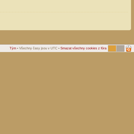
Tým
• Všechny časy jsou v UTC •
Smazat všechny cookies z fóra