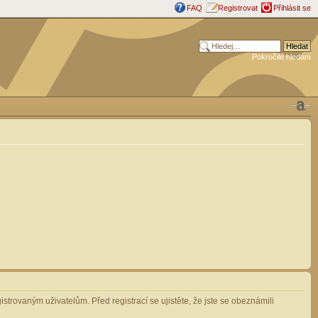
FAQ
Registrovat
Přihlásit se
Pokročilé hledání
strovaným uživatelům. Před registrací se ujistěte, že jste se obeznámili