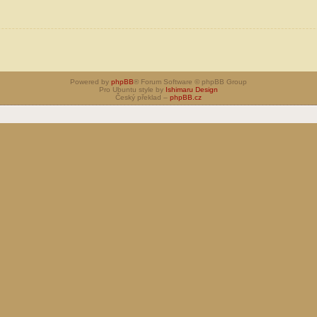
Powered by
phpBB
® Forum Software © phpBB Group
Pro Ubuntu style by
Ishimaru Design
Český překlad –
phpBB.cz