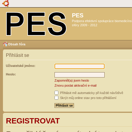
PES
Podpora efektivní spolupráce biomedicín
sféry 2009 - 2012
Obsah fóra
Přihlásit se
Uživatelské jméno:
Heslo:
Zapomněl(a) jsem heslo
Znovu poslat aktivační e-mail
Přihlásit mě automaticky při každé návštěvě
Skrýt můj online stav pro toto přihlášení
REGISTROVAT