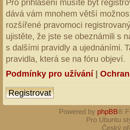
Pro přihlášení musíte být registro
dává vám mnohem větší možnosti.
rozšířené pravomoci registrovaný
ujistěte, že jste se obeznámili s
s dalšími pravidly a ujednáními. Ta
pravidla, která se na fóru objeví.
Podmínky pro užívání
|
Ochran
Registrovat
Powered by
phpBB
® F
Pro Ubuntu st
Český př