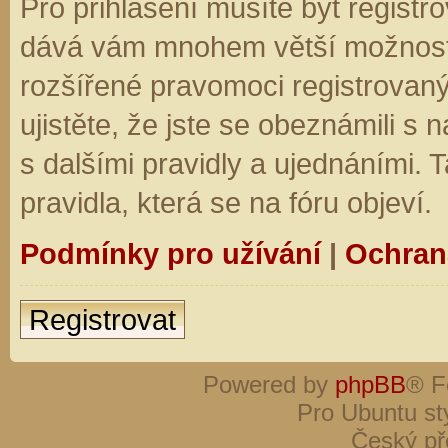
Pro přihlášení musíte být registro
dává vám mnohem větší možnosti.
rozšířené pravomoci registrovaný
ujistěte, že jste se obeznámili s
s dalšími pravidly a ujednáními. Ta
pravidla, která se na fóru objeví.
Podmínky pro užívání
|
Ochran
Registrovat
Powered by
phpBB
® F
Pro Ubuntu st
Český př