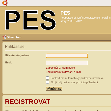
PES
Podpora efektivní spolupráce biomedicín
sféry 2009 - 2012
Obsah fóra
Přihlásit se
Uživatelské jméno:
Heslo:
Zapomněl(a) jsem heslo
Znovu poslat aktivační e-mail
Přihlásit mě automaticky při každé návštěvě
Skrýt můj online stav pro toto přihlášení
REGISTROVAT