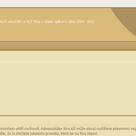
kých oborů MU a VUT Brno s účastí aplikační sféry 2009 - 2012
m mnohem větší možnosti. Administrátor fóra též může dávat rozšířené pravomoci regi
e, že si přečtete jakákoliv pravidla, která se na fóru objeví.