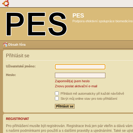
PES
Podpora efektivní spolupráce biomedicíns
Obsah fóra
Přihlásit se
Uživatelské jméno:
Heslo:
Zapomněl(a) jsem heslo
Znovu poslat aktivační e-mail
Přihlásit mě automaticky při každé návštěvě
Skrýt můj online stav pro toto přihlášení
REGISTROVAT
Pro přihlášení musíte být registrován. Registrace trvá jen pár vteřin a dává vá
s našimi podmínkami pro použití a s dalšími pravidly a ujednáními. Také se ujistět