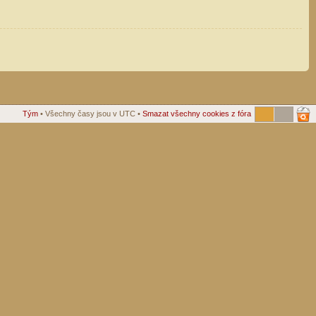
Tým
• Všechny časy jsou v UTC •
Smazat všechny cookies z fóra