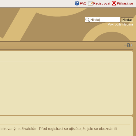
FAQ
Registrovat
Přihlásit se
Pokročilé hledání
strovaným uživatelům. Před registrací se ujistěte, že jste se obeznámili