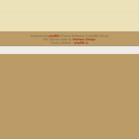
Powered by
phpBB
® Forum Software © phpBB Group
Pro Ubuntu style by
Ishimaru Design
Český překlad –
phpBB.cz