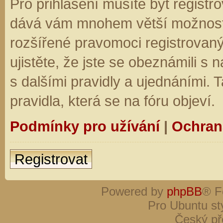
Pro přihlášení musíte být registro
dává vám mnohem větší možnosti.
rozšířené pravomoci registrovaný
ujistěte, že jste se obeznámili s
s dalšími pravidly a ujednáními. Ta
pravidla, která se na fóru objeví.
Podmínky pro užívání
|
Ochran
Registrovat
Powered by
phpBB
® F
Pro Ubuntu st
Český př