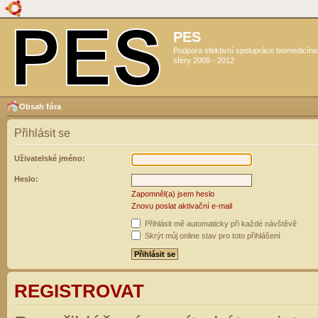
PES
Podpora efektivní spolupráce biomedicín
sféry 2009 - 2012
Obsah fóra
Přihlásit se
Uživatelské jméno:
Heslo:
Zapomněl(a) jsem heslo
Znovu poslat aktivační e-mail
Přihlásit mě automaticky při každé návštěvě
Skrýt můj online stav pro toto přihlášení
REGISTROVAT