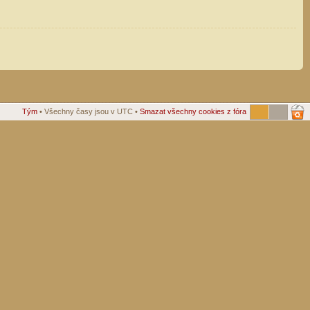
Tým
• Všechny časy jsou v UTC •
Smazat všechny cookies z fóra