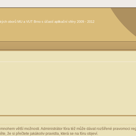
kých oborů MU a VUT Brno s účastí aplikační sféry 2009 - 2012
m mnohem větší možnosti. Administrátor fóra též může dávat rozšířené pravomoci regi
e, že si přečtete jakákoliv pravidla, která se na fóru objeví.