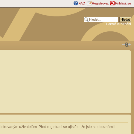
FAQ
Registrovat
Přihlásit se
Pokročilé hledání
strovaným uživatelům. Před registrací se ujistěte, že jste se obeznámili