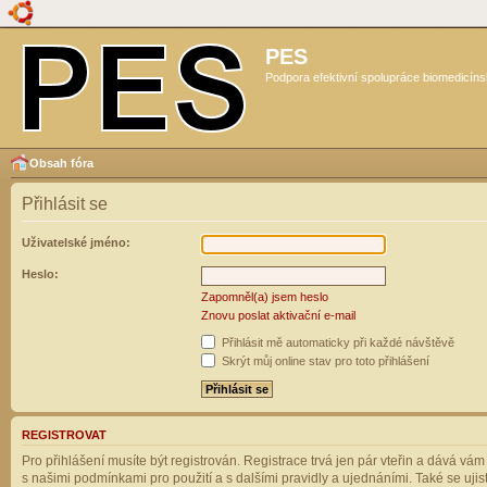
PES
Podpora efektivní spolupráce biomedicíns
Obsah fóra
Přihlásit se
Uživatelské jméno:
Heslo:
Zapomněl(a) jsem heslo
Znovu poslat aktivační e-mail
Přihlásit mě automaticky při každé návštěvě
Skrýt můj online stav pro toto přihlášení
REGISTROVAT
Pro přihlášení musíte být registrován. Registrace trvá jen pár vteřin a dává vá
s našimi podmínkami pro použití a s dalšími pravidly a ujednáními. Také se ujistět