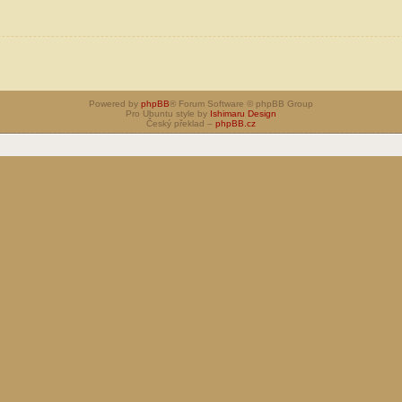
Powered by
phpBB
® Forum Software © phpBB Group
Pro Ubuntu style by
Ishimaru Design
Český překlad –
phpBB.cz