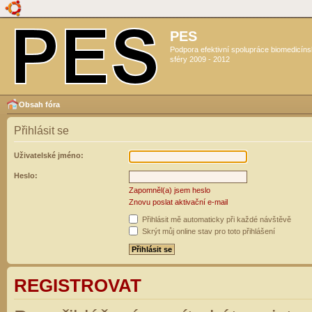
PES
Podpora efektivní spolupráce biomedicín
sféry 2009 - 2012
Obsah fóra
Přihlásit se
Uživatelské jméno:
Heslo:
Zapomněl(a) jsem heslo
Znovu poslat aktivační e-mail
Přihlásit mě automaticky při každé návštěvě
Skrýt můj online stav pro toto přihlášení
REGISTROVAT