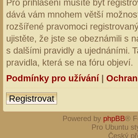
Pro přihlášení musíte být registro
dává vám mnohem větší možnosti.
rozšířené pravomoci registrovaný
ujistěte, že jste se obeznámili s
s dalšími pravidly a ujednáními. Ta
pravidla, která se na fóru objeví.
Podmínky pro užívání
|
Ochran
Registrovat
Powered by
phpBB
® F
Pro Ubuntu st
Český př