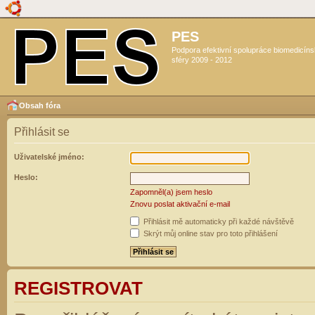
PES
Podpora efektivní spolupráce biomedicín
sféry 2009 - 2012
Obsah fóra
Přihlásit se
Uživatelské jméno:
Heslo:
Zapomněl(a) jsem heslo
Znovu poslat aktivační e-mail
Přihlásit mě automaticky při každé návštěvě
Skrýt můj online stav pro toto přihlášení
REGISTROVAT