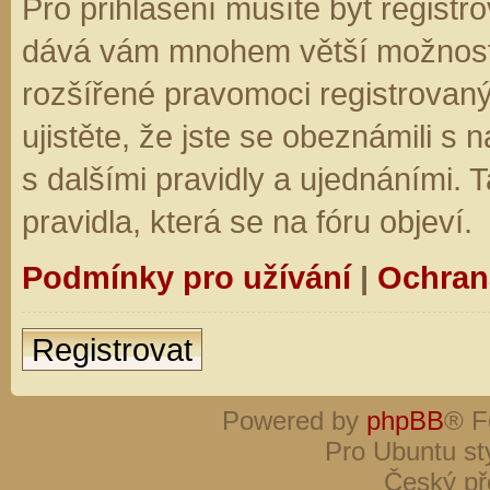
Pro přihlášení musíte být registro
dává vám mnohem větší možnosti.
rozšířené pravomoci registrovaný
ujistěte, že jste se obeznámili s
s dalšími pravidly a ujednáními. Ta
pravidla, která se na fóru objeví.
Podmínky pro užívání
|
Ochran
Registrovat
Powered by
phpBB
® F
Pro Ubuntu st
Český př