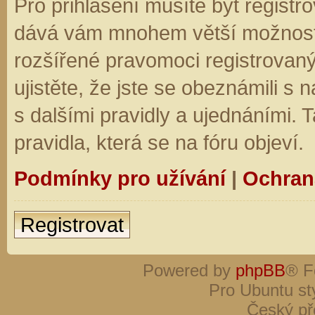
Pro přihlášení musíte být registro
dává vám mnohem větší možnosti.
rozšířené pravomoci registrovaný
ujistěte, že jste se obeznámili s
s dalšími pravidly a ujednáními. Ta
pravidla, která se na fóru objeví.
Podmínky pro užívání
|
Ochran
Registrovat
Powered by
phpBB
® F
Pro Ubuntu st
Český př