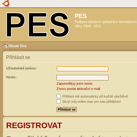
PES
Podpora efektivní spolupráce biomedicín
sféry 2009 - 2012
Obsah fóra
Přihlásit se
Uživatelské jméno:
Heslo:
Zapomněl(a) jsem heslo
Znovu poslat aktivační e-mail
Přihlásit mě automaticky při každé návštěvě
Skrýt můj online stav pro toto přihlášení
REGISTROVAT