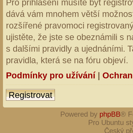
Pro přihlášení musíte být registro
dává vám mnohem větší možnosti.
rozšířené pravomoci registrovaný
ujistěte, že jste se obeznámili s
s dalšími pravidly a ujednáními. Ta
pravidla, která se na fóru objeví.
Podmínky pro užívání
|
Ochran
Registrovat
Powered by
phpBB
® F
Pro Ubuntu st
Český př