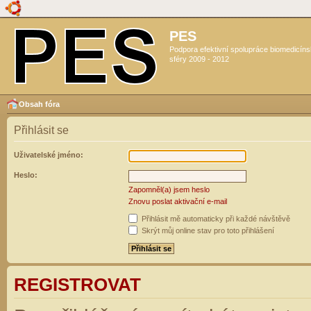
PES
Podpora efektivní spolupráce biomedicín
sféry 2009 - 2012
Obsah fóra
Přihlásit se
Uživatelské jméno:
Heslo:
Zapomněl(a) jsem heslo
Znovu poslat aktivační e-mail
Přihlásit mě automaticky při každé návštěvě
Skrýt můj online stav pro toto přihlášení
REGISTROVAT