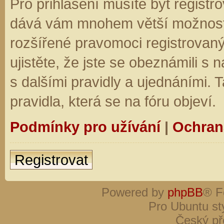
Pro přihlášení musíte být registro
dává vám mnohem větší možnosti.
rozšířené pravomoci registrovaný
ujistěte, že jste se obeznámili s
s dalšími pravidly a ujednáními. Ta
pravidla, která se na fóru objeví.
Podmínky pro užívání
|
Ochran
Registrovat
Powered by
phpBB
® F
Pro Ubuntu st
Český př