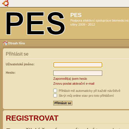
PES
Podpora efektivní spolupráce biomedicín
sféry 2009 - 2012
Obsah fóra
Přihlásit se
Uživatelské jméno:
Heslo:
Zapomněl(a) jsem heslo
Znovu poslat aktivační e-mail
Přihlásit mě automaticky při každé návštěvě
Skrýt můj online stav pro toto přihlášení
REGISTROVAT