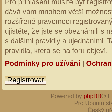
Pro přihlášení musíte být registro
dává vám mnohem větší možnosti.
rozšířené pravomoci registrovaný
ujistěte, že jste se obeznámili s
s dalšími pravidly a ujednáními. Ta
pravidla, která se na fóru objeví.
Podmínky pro užívání
|
Ochran
Registrovat
Powered by
phpBB
® F
Pro Ubuntu st
Český př