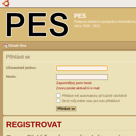
PES
Podpora efektivní spolupráce biomedicín
sféry 2009 - 2012
Obsah fóra
Přihlásit se
Uživatelské jméno:
Heslo:
Zapomněl(a) jsem heslo
Znovu poslat aktivační e-mail
Přihlásit mě automaticky při každé návštěvě
Skrýt můj online stav pro toto přihlášení
REGISTROVAT