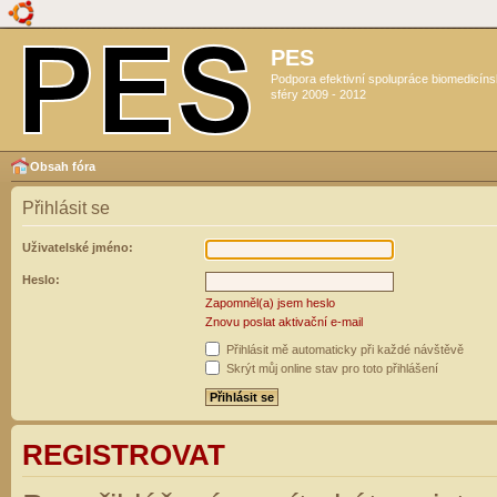
PES
Podpora efektivní spolupráce biomedicín
sféry 2009 - 2012
Obsah fóra
Přihlásit se
Uživatelské jméno:
Heslo:
Zapomněl(a) jsem heslo
Znovu poslat aktivační e-mail
Přihlásit mě automaticky při každé návštěvě
Skrýt můj online stav pro toto přihlášení
REGISTROVAT