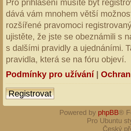
Pro přihlášení musíte být registro
dává vám mnohem větší možnosti.
rozšířené pravomoci registrovaný
ujistěte, že jste se obeznámili s
s dalšími pravidly a ujednáními. Ta
pravidla, která se na fóru objeví.
Podmínky pro užívání
|
Ochran
Registrovat
Powered by
phpBB
® F
Pro Ubuntu st
Český př