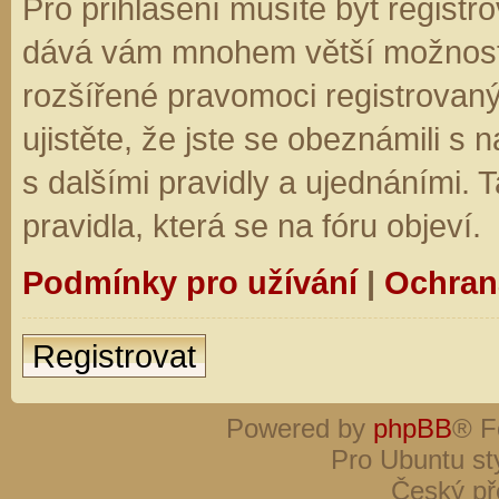
Pro přihlášení musíte být registro
dává vám mnohem větší možnosti.
rozšířené pravomoci registrovaný
ujistěte, že jste se obeznámili s
s dalšími pravidly a ujednáními. Ta
pravidla, která se na fóru objeví.
Podmínky pro užívání
|
Ochran
Registrovat
Powered by
phpBB
® F
Pro Ubuntu st
Český př