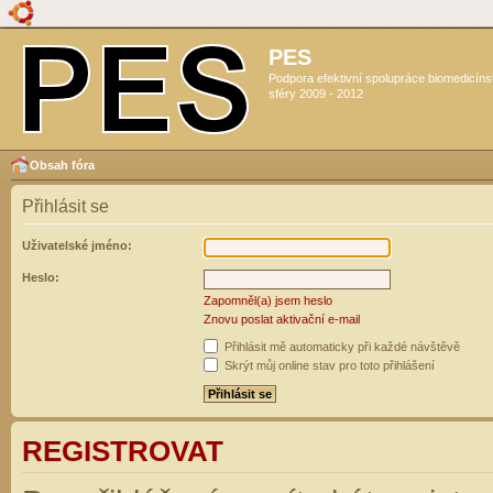
PES
Podpora efektivní spolupráce biomedicín
sféry 2009 - 2012
Obsah fóra
Přihlásit se
Uživatelské jméno:
Heslo:
Zapomněl(a) jsem heslo
Znovu poslat aktivační e-mail
Přihlásit mě automaticky při každé návštěvě
Skrýt můj online stav pro toto přihlášení
REGISTROVAT