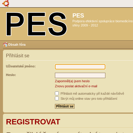
PES
Podpora efektivní spolupráce biomedicín
sféry 2009 - 2012
Obsah fóra
Přihlásit se
Uživatelské jméno:
Heslo:
Zapomněl(a) jsem heslo
Znovu poslat aktivační e-mail
Přihlásit mě automaticky při každé návštěvě
Skrýt můj online stav pro toto přihlášení
REGISTROVAT