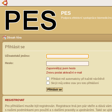
PES
Podpora efektivní spolupráce biomedicíns
Obsah fóra
Přihlásit se
Uživatelské jméno:
Heslo:
Zapomněl(a) jsem heslo
Znovu poslat aktivační e-mail
Přihlásit mě automaticky při každé návštěvě
Skrýt můj online stav pro toto přihlášení
REGISTROVAT
Pro přihlášení musíte být registrován. Registrace trvá jen pár vteřin a dává vá
s našimi podmínkami pro použití a s dalšími pravidly a ujednáními. Také se ujistět