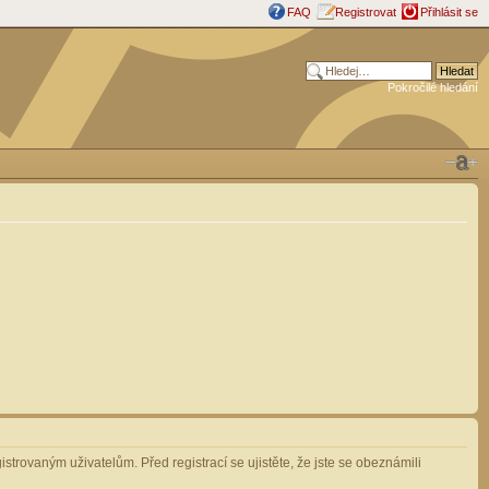
FAQ
Registrovat
Přihlásit se
Pokročilé hledání
strovaným uživatelům. Před registrací se ujistěte, že jste se obeznámili