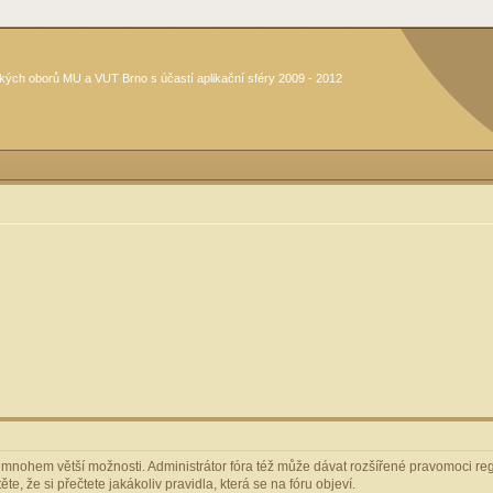
kých oborů MU a VUT Brno s účastí aplikační sféry 2009 - 2012
m mnohem větší možnosti. Administrátor fóra též může dávat rozšířené pravomoci regi
e, že si přečtete jakákoliv pravidla, která se na fóru objeví.