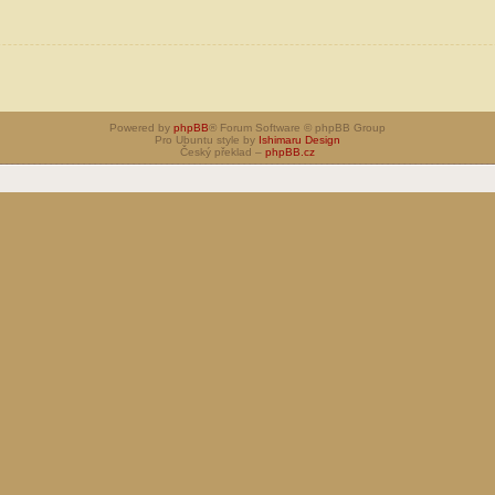
Powered by
phpBB
® Forum Software © phpBB Group
Pro Ubuntu style by
Ishimaru Design
Český překlad –
phpBB.cz