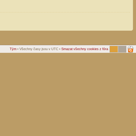
Tým
• Všechny časy jsou v UTC •
Smazat všechny cookies z fóra