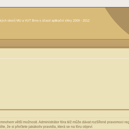
kých oborů MU a VUT Brno s účastí aplikační sféry 2009 - 2012
m mnohem větší možnosti. Administrátor fóra též může dávat rozšířené pravomoci regi
e, že si přečtete jakákoliv pravidla, která se na fóru objeví.