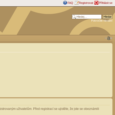
FAQ
Registrovat
Přihlásit se
Pokročilé hledání
strovaným uživatelům. Před registrací se ujistěte, že jste se obeznámili