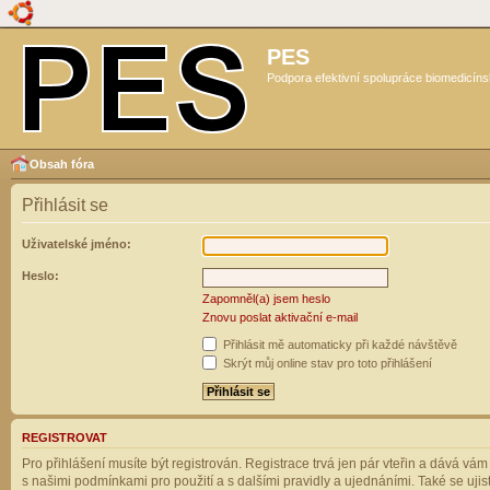
PES
Podpora efektivní spolupráce biomedicíns
Obsah fóra
Přihlásit se
Uživatelské jméno:
Heslo:
Zapomněl(a) jsem heslo
Znovu poslat aktivační e-mail
Přihlásit mě automaticky při každé návštěvě
Skrýt můj online stav pro toto přihlášení
REGISTROVAT
Pro přihlášení musíte být registrován. Registrace trvá jen pár vteřin a dává vá
s našimi podmínkami pro použití a s dalšími pravidly a ujednáními. Také se ujistět