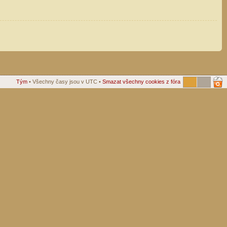
Tým
• Všechny časy jsou v UTC •
Smazat všechny cookies z fóra