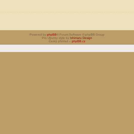
Powered by
phpBB
® Forum Software © phpBB Group
Pro Ubuntu style by
Ishimaru Design
Český překlad –
phpBB.cz