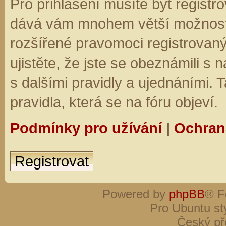
Pro přihlášení musíte být registro
dává vám mnohem větší možnosti.
rozšířené pravomoci registrovaný
ujistěte, že jste se obeznámili s
s dalšími pravidly a ujednáními. Ta
pravidla, která se na fóru objeví.
Podmínky pro užívání
|
Ochran
Registrovat
Powered by
phpBB
® F
Pro Ubuntu st
Český př