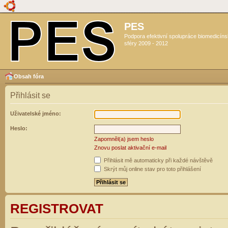
PES
Podpora efektivní spolupráce biomedicín
sféry 2009 - 2012
Obsah fóra
Přihlásit se
Uživatelské jméno:
Heslo:
Zapomněl(a) jsem heslo
Znovu poslat aktivační e-mail
Přihlásit mě automaticky při každé návštěvě
Skrýt můj online stav pro toto přihlášení
REGISTROVAT