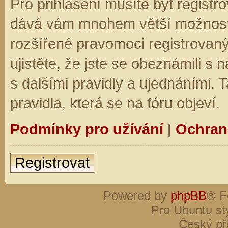
Pro přihlášení musíte být registro
dává vám mnohem větší možnosti.
rozšířené pravomoci registrovaný
ujistěte, že jste se obeznámili s
s dalšími pravidly a ujednáními. Ta
pravidla, která se na fóru objeví.
Podmínky pro užívání
|
Ochran
Registrovat
Powered by
phpBB
® F
Pro Ubuntu st
Český př