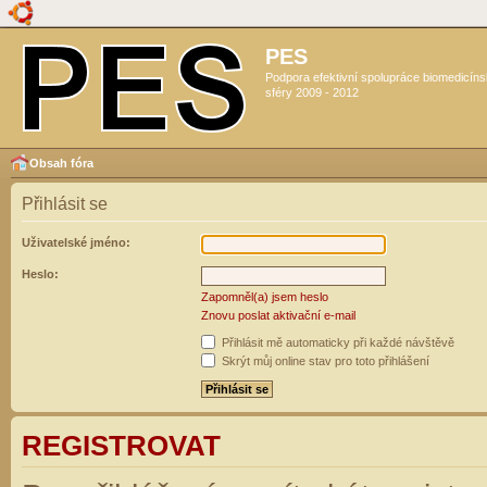
PES
Podpora efektivní spolupráce biomedicín
sféry 2009 - 2012
Obsah fóra
Přihlásit se
Uživatelské jméno:
Heslo:
Zapomněl(a) jsem heslo
Znovu poslat aktivační e-mail
Přihlásit mě automaticky při každé návštěvě
Skrýt můj online stav pro toto přihlášení
REGISTROVAT