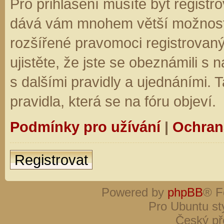
Pro přihlášení musíte být registro
dává vám mnohem větší možnosti.
rozšířené pravomoci registrovaný
ujistěte, že jste se obeznámili s
s dalšími pravidly a ujednáními. Ta
pravidla, která se na fóru objeví.
Podmínky pro užívání
|
Ochran
Registrovat
Powered by
phpBB
® F
Pro Ubuntu st
Český př