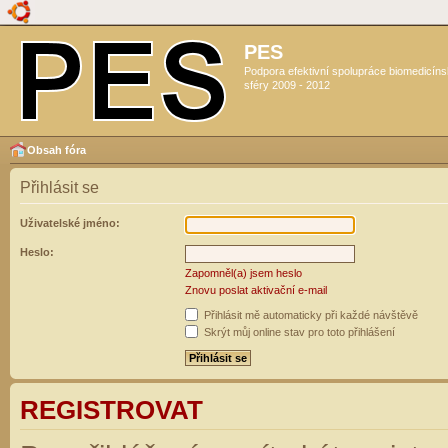
PES
Podpora efektivní spolupráce biomedicín
sféry 2009 - 2012
Obsah fóra
Přihlásit se
Uživatelské jméno:
Heslo:
Zapomněl(a) jsem heslo
Znovu poslat aktivační e-mail
Přihlásit mě automaticky při každé návštěvě
Skrýt můj online stav pro toto přihlášení
REGISTROVAT