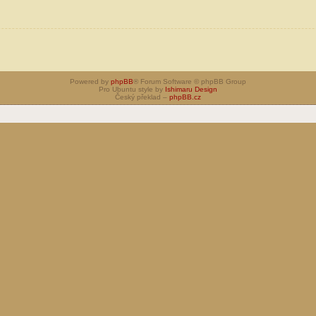
Powered by
phpBB
® Forum Software © phpBB Group
Pro Ubuntu style by
Ishimaru Design
Český překlad –
phpBB.cz