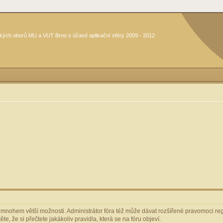
kých oborů MU a VUT Brno s účastí aplikační sféry 2009 - 2012
m mnohem větší možnosti. Administrátor fóra též může dávat rozšířené pravomoci regi
e, že si přečtete jakákoliv pravidla, která se na fóru objeví.