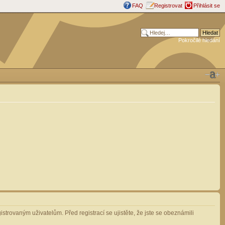
FAQ
Registrovat
Přihlásit se
Pokročilé hledání
strovaným uživatelům. Před registrací se ujistěte, že jste se obeznámili