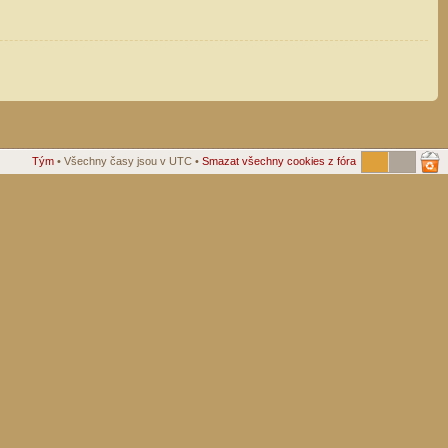
Tým
• Všechny časy jsou v UTC •
Smazat všechny cookies z fóra