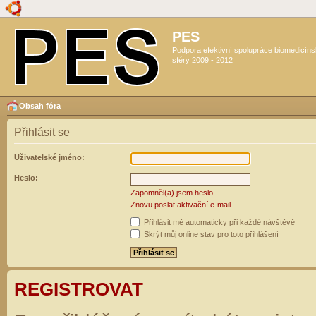
PES
Podpora efektivní spolupráce biomedicín
sféry 2009 - 2012
Obsah fóra
Přihlásit se
Uživatelské jméno:
Heslo:
Zapomněl(a) jsem heslo
Znovu poslat aktivační e-mail
Přihlásit mě automaticky při každé návštěvě
Skrýt můj online stav pro toto přihlášení
REGISTROVAT