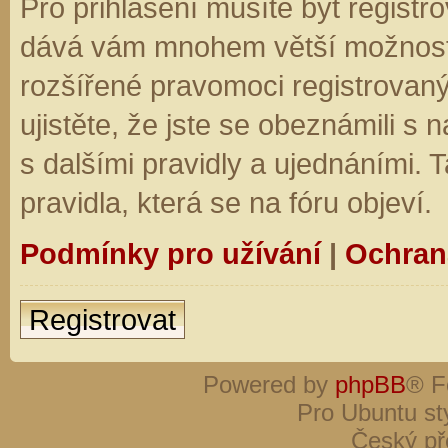
Pro přihlášení musíte být registro
dává vám mnohem větší možnosti.
rozšířené pravomoci registrovaný
ujistěte, že jste se obeznámili s
s dalšími pravidly a ujednáními. Ta
pravidla, která se na fóru objeví.
Podmínky pro užívání
|
Ochran
Registrovat
Powered by
phpBB
® F
Pro Ubuntu st
Český př