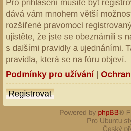
Pro přihlášení musíte být registro
dává vám mnohem větší možnosti.
rozšířené pravomoci registrovaný
ujistěte, že jste se obeznámili s
s dalšími pravidly a ujednáními. Ta
pravidla, která se na fóru objeví.
Podmínky pro užívání
|
Ochran
Registrovat
Powered by
phpBB
® F
Pro Ubuntu st
Český př