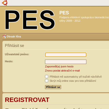
PES
Podpora efektivní spolupráce biomedicín
sféry 2009 - 2012
Obsah fóra
Přihlásit se
Uživatelské jméno:
Heslo:
Zapomněl(a) jsem heslo
Znovu poslat aktivační e-mail
Přihlásit mě automaticky při každé návštěvě
Skrýt můj online stav pro toto přihlášení
REGISTROVAT