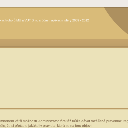
kých oborů MU a VUT Brno s účastí aplikační sféry 2009 - 2012
m mnohem větší možnosti. Administrátor fóra též může dávat rozšířené pravomoci regi
e, že si přečtete jakákoliv pravidla, která se na fóru objeví.