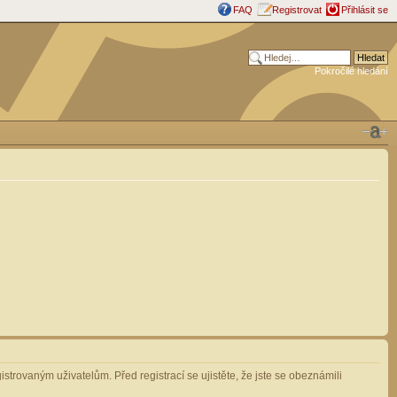
FAQ
Registrovat
Přihlásit se
Pokročilé hledání
strovaným uživatelům. Před registrací se ujistěte, že jste se obeznámili