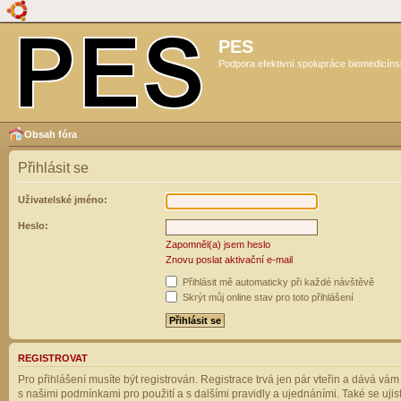
PES
Podpora efektivní spolupráce biomedicíns
Obsah fóra
Přihlásit se
Uživatelské jméno:
Heslo:
Zapomněl(a) jsem heslo
Znovu poslat aktivační e-mail
Přihlásit mě automaticky při každé návštěvě
Skrýt můj online stav pro toto přihlášení
REGISTROVAT
Pro přihlášení musíte být registrován. Registrace trvá jen pár vteřin a dává vá
s našimi podmínkami pro použití a s dalšími pravidly a ujednáními. Také se ujistět