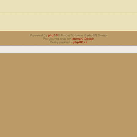
Powered by
phpBB
® Forum Software © phpBB Group
Pro Ubuntu style by
Ishimaru Design
Český překlad –
phpBB.cz