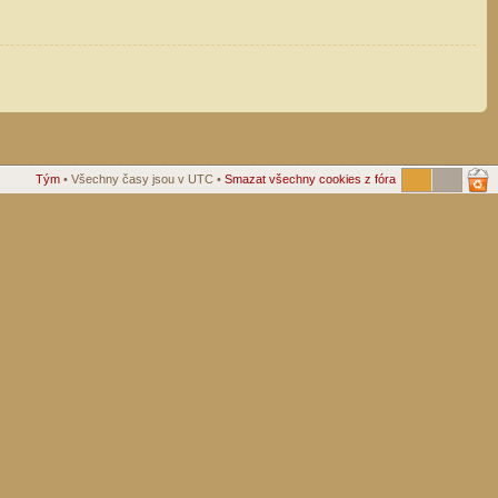
Tým
• Všechny časy jsou v UTC •
Smazat všechny cookies z fóra