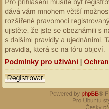
Pro přihlášení musíte být registro
dává vám mnohem větší možnosti.
rozšířené pravomoci registrovaný
ujistěte, že jste se obeznámili s
s dalšími pravidly a ujednáními. Ta
pravidla, která se na fóru objeví.
Podmínky pro užívání
|
Ochran
Registrovat
Powered by
phpBB
® F
Pro Ubuntu st
Český př