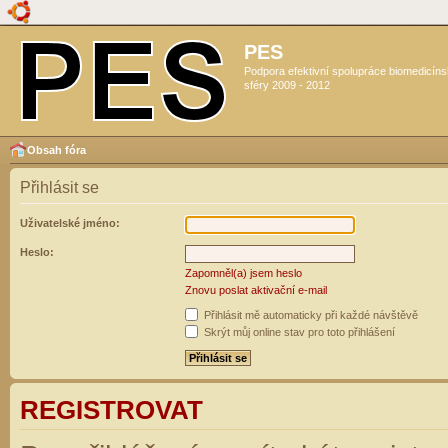
PES
Podpora efektivní spolupráce biomedicín
sféry 2009 - 2012
Obsah fóra
Přihlásit se
Uživatelské jméno:
Heslo:
Zapomněl(a) jsem heslo
Znovu poslat aktivační e-mail
Přihlásit mě automaticky při každé návštěvě
Skrýt můj online stav pro toto přihlášení
REGISTROVAT