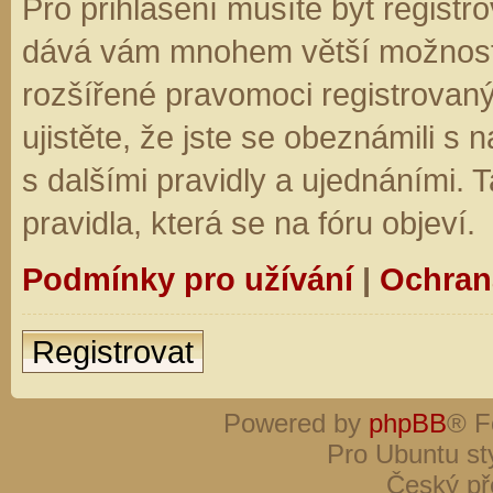
Pro přihlášení musíte být registro
dává vám mnohem větší možnosti.
rozšířené pravomoci registrovaný
ujistěte, že jste se obeznámili s
s dalšími pravidly a ujednáními. Ta
pravidla, která se na fóru objeví.
Podmínky pro užívání
|
Ochran
Registrovat
Powered by
phpBB
® F
Pro Ubuntu st
Český př