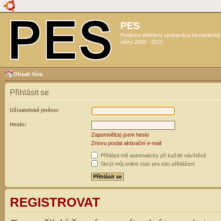
PES
Podpora efektivní spolupráce biomedicín
sféry 2009 - 2012
Obsah fóra
Přihlásit se
Uživatelské jméno:
Heslo:
Zapomněl(a) jsem heslo
Znovu poslat aktivační e-mail
Přihlásit mě automaticky při každé návštěvě
Skrýt můj online stav pro toto přihlášení
REGISTROVAT