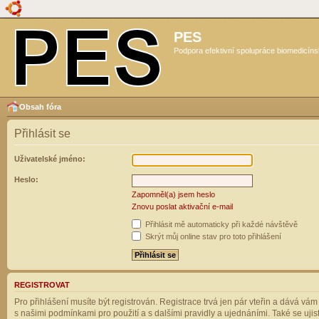
PES
Podpora efektivní spolupráce biomedicíns
Obsah fóra
Přihlásit se
Uživatelské jméno:
Heslo:
Zapomněl(a) jsem heslo
Znovu poslat aktivační e-mail
Přihlásit mě automaticky při každé návštěvě
Skrýt můj online stav pro toto přihlášení
REGISTROVAT
Pro přihlášení musíte být registrován. Registrace trvá jen pár vteřin a dává vá
s našimi podmínkami pro použití a s dalšími pravidly a ujednáními. Také se ujistět