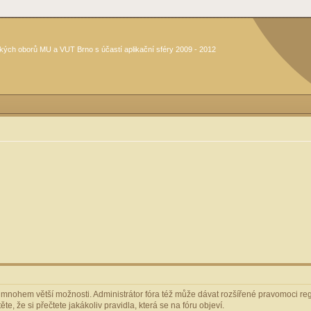
kých oborů MU a VUT Brno s účastí aplikační sféry 2009 - 2012
m mnohem větší možnosti. Administrátor fóra též může dávat rozšířené pravomoci regi
e, že si přečtete jakákoliv pravidla, která se na fóru objeví.