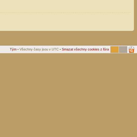
Tým
• Všechny časy jsou v UTC •
Smazat všechny cookies z fóra