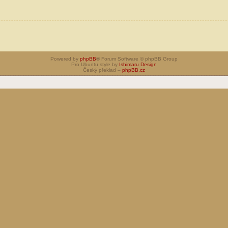
Powered by
phpBB
® Forum Software © phpBB Group
Pro Ubuntu style by
Ishimaru Design
Český překlad –
phpBB.cz