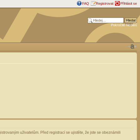
FAQ
Registrovat
Přihlásit se
Pokročilé hledání
strovaným uživatelům. Před registrací se ujistěte, že jste se obeznámili