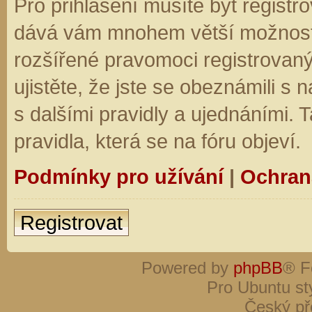
Pro přihlášení musíte být registro
dává vám mnohem větší možnosti.
rozšířené pravomoci registrovaný
ujistěte, že jste se obeznámili s
s dalšími pravidly a ujednáními. Ta
pravidla, která se na fóru objeví.
Podmínky pro užívání
|
Ochran
Registrovat
Powered by
phpBB
® F
Pro Ubuntu st
Český př