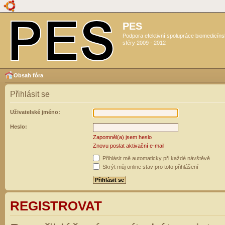
PES
Podpora efektivní spolupráce biomedicín
sféry 2009 - 2012
Obsah fóra
Přihlásit se
Uživatelské jméno:
Heslo:
Zapomněl(a) jsem heslo
Znovu poslat aktivační e-mail
Přihlásit mě automaticky při každé návštěvě
Skrýt můj online stav pro toto přihlášení
REGISTROVAT