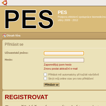
PES
Podpora efektivní spolupráce biomedicín
sféry 2009 - 2012
Obsah fóra
Přihlásit se
Uživatelské jméno:
Heslo:
Zapomněl(a) jsem heslo
Znovu poslat aktivační e-mail
Přihlásit mě automaticky při každé návštěvě
Skrýt můj online stav pro toto přihlášení
REGISTROVAT