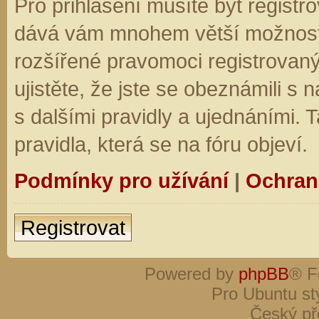
Pro přihlášení musíte být registro
dává vám mnohem větší možnosti.
rozšířené pravomoci registrovaný
ujistěte, že jste se obeznámili s
s dalšími pravidly a ujednáními. Ta
pravidla, která se na fóru objeví.
Podmínky pro užívání
|
Ochran
Registrovat
Powered by
phpBB
® F
Pro Ubuntu st
Český př