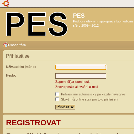
PES
Podpora efektivní spolupráce biomedicín
sféry 2009 - 2012
Obsah fóra
Přihlásit se
Uživatelské jméno:
Heslo:
Zapomněl(a) jsem heslo
Znovu poslat aktivační e-mail
Přihlásit mě automaticky při každé návštěvě
Skrýt můj online stav pro toto přihlášení
REGISTROVAT