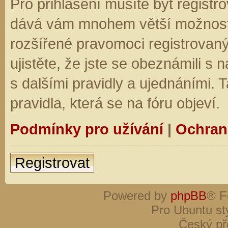
Pro přihlášení musíte být registro
dává vám mnohem větší možnosti.
rozšířené pravomoci registrovaný
ujistěte, že jste se obeznámili s
s dalšími pravidly a ujednáními. Ta
pravidla, která se na fóru objeví.
Podmínky pro užívání
|
Ochran
Registrovat
Powered by
phpBB
® F
Pro Ubuntu st
Český př