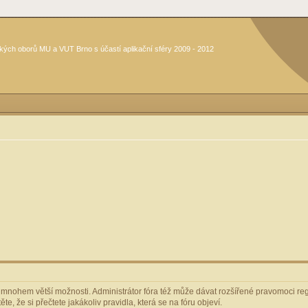
kých oborů MU a VUT Brno s účastí aplikační sféry 2009 - 2012
m mnohem větší možnosti. Administrátor fóra též může dávat rozšířené pravomoci regi
e, že si přečtete jakákoliv pravidla, která se na fóru objeví.