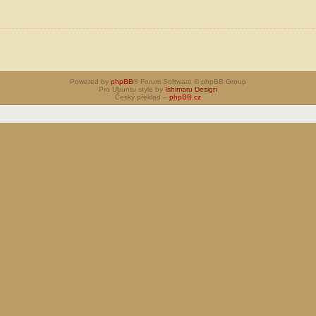
Powered by
phpBB
® Forum Software © phpBB Group
Pro Ubuntu style by
Ishimaru Design
Český překlad –
phpBB.cz