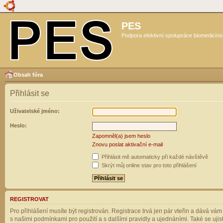
PES
Podpora efektivní spolupráce biomedicíns
Obsah fóra
Přihlásit se
Uživatelské jméno:
Heslo:
Zapomněl(a) jsem heslo
Znovu poslat aktivační e-mail
Přihlásit mě automaticky při každé návštěvě
Skrýt můj online stav pro toto přihlášení
REGISTROVAT
Pro přihlášení musíte být registrován. Registrace trvá jen pár vteřin a dává vá
s našimi podmínkami pro použití a s dalšími pravidly a ujednáními. Také se ujistět