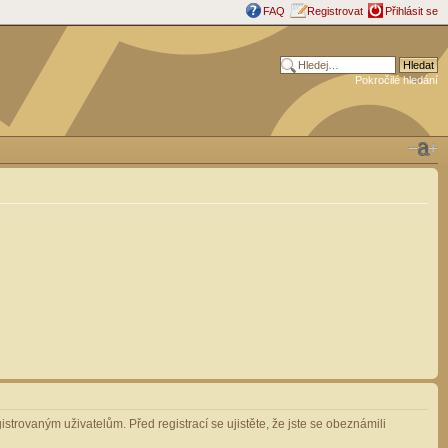
FAQ
Registrovat
Přihlásit se
Pokročilé hledání
strovaným uživatelům. Před registrací se ujistěte, že jste se obeznámili