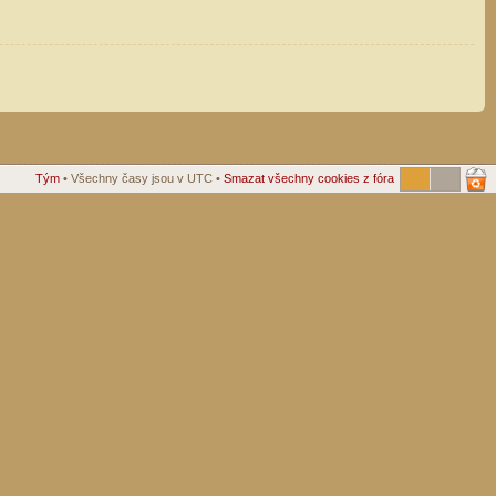
Tým
• Všechny časy jsou v UTC •
Smazat všechny cookies z fóra