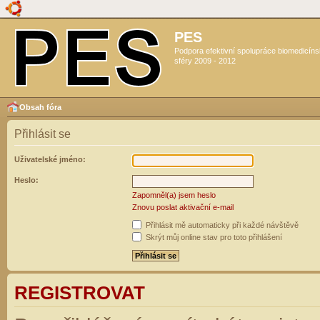
PES
Podpora efektivní spolupráce biomedicín
sféry 2009 - 2012
Obsah fóra
Přihlásit se
Uživatelské jméno:
Heslo:
Zapomněl(a) jsem heslo
Znovu poslat aktivační e-mail
Přihlásit mě automaticky při každé návštěvě
Skrýt můj online stav pro toto přihlášení
REGISTROVAT