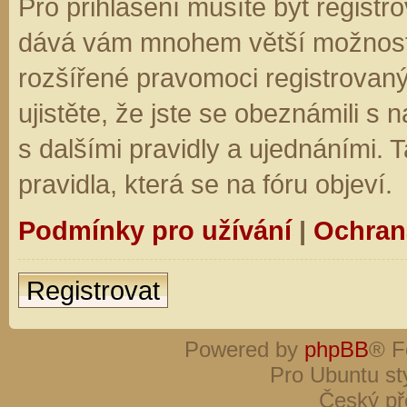
Pro přihlášení musíte být registro
dává vám mnohem větší možnosti.
rozšířené pravomoci registrovaný
ujistěte, že jste se obeznámili s
s dalšími pravidly a ujednáními. Ta
pravidla, která se na fóru objeví.
Podmínky pro užívání
|
Ochran
Registrovat
Powered by
phpBB
® F
Pro Ubuntu st
Český př