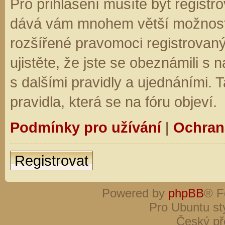
Pro přihlášení musíte být registro
dává vám mnohem větší možnosti.
rozšířené pravomoci registrovaný
ujistěte, že jste se obeznámili s
s dalšími pravidly a ujednáními. Ta
pravidla, která se na fóru objeví.
Podmínky pro užívání
|
Ochran
Registrovat
Powered by
phpBB
® F
Pro Ubuntu st
Český př