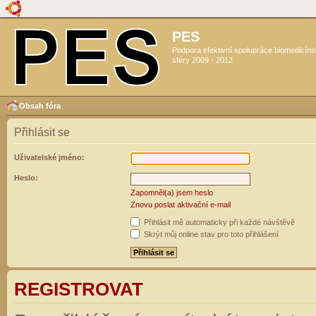
PES
Podpora efektivní spolupráce biomedicín
sféry 2009 - 2012
Obsah fóra
Přihlásit se
Uživatelské jméno:
Heslo:
Zapomněl(a) jsem heslo
Znovu poslat aktivační e-mail
Přihlásit mě automaticky při každé návštěvě
Skrýt můj online stav pro toto přihlášení
REGISTROVAT