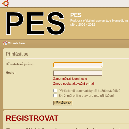
PES
Podpora efektivní spolupráce biomedicín
sféry 2009 - 2012
Obsah fóra
Přihlásit se
Uživatelské jméno:
Heslo:
Zapomněl(a) jsem heslo
Znovu poslat aktivační e-mail
Přihlásit mě automaticky při každé návštěvě
Skrýt můj online stav pro toto přihlášení
REGISTROVAT