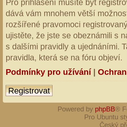
Pro přihlášení musíte být registro
dává vám mnohem větší možnosti.
rozšířené pravomoci registrovaný
ujistěte, že jste se obeznámili s
s dalšími pravidly a ujednáními. Ta
pravidla, která se na fóru objeví.
Podmínky pro užívání
|
Ochran
Registrovat
Powered by
phpBB
® F
Pro Ubuntu st
Český př