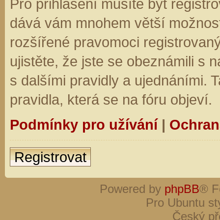
Pro přihlášení musíte být registro
dává vám mnohem větší možnosti.
rozšířené pravomoci registrovaný
ujistěte, že jste se obeznámili s
s dalšími pravidly a ujednáními. Ta
pravidla, která se na fóru objeví.
Podmínky pro užívání
|
Ochran
Registrovat
Powered by
phpBB
® F
Pro Ubuntu st
Český př