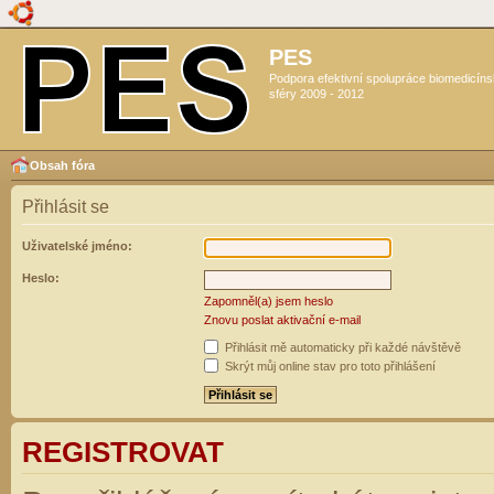
PES
Podpora efektivní spolupráce biomedicín
sféry 2009 - 2012
Obsah fóra
Přihlásit se
Uživatelské jméno:
Heslo:
Zapomněl(a) jsem heslo
Znovu poslat aktivační e-mail
Přihlásit mě automaticky při každé návštěvě
Skrýt můj online stav pro toto přihlášení
REGISTROVAT