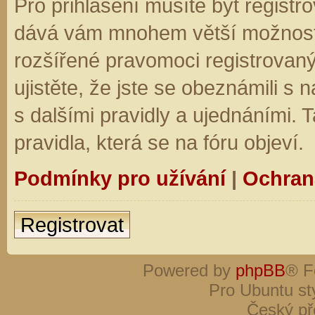
Pro přihlášení musíte být registro
dává vám mnohem větší možnosti.
rozšířené pravomoci registrovaný
ujistěte, že jste se obeznámili s
s dalšími pravidly a ujednáními. Ta
pravidla, která se na fóru objeví.
Podmínky pro užívání
|
Ochran
Registrovat
Powered by
phpBB
® F
Pro Ubuntu st
Český př