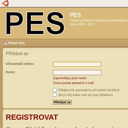
PES
Podpora efektivní spolupráce biomedicín
sféry 2009 - 2012
Obsah fóra
Přihlásit se
Uživatelské jméno:
Heslo:
Zapomněl(a) jsem heslo
Znovu poslat aktivační e-mail
Přihlásit mě automaticky při každé návštěvě
Skrýt můj online stav pro toto přihlášení
REGISTROVAT