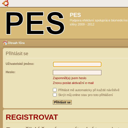
PES
Podpora efektivní spolupráce biomedicín
sféry 2009 - 2012
Obsah fóra
Přihlásit se
Uživatelské jméno:
Heslo:
Zapomněl(a) jsem heslo
Znovu poslat aktivační e-mail
Přihlásit mě automaticky při každé návštěvě
Skrýt můj online stav pro toto přihlášení
REGISTROVAT