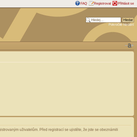
FAQ
Registrovat
Přihlásit se
Pokročilé hledání
strovaným uživatelům. Před registrací se ujistěte, že jste se obeznámili