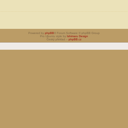
Powered by
phpBB
® Forum Software © phpBB Group
Pro Ubuntu style by
Ishimaru Design
Český překlad –
phpBB.cz