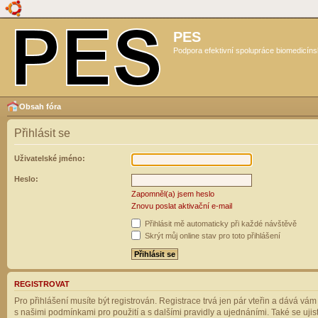
PES
Podpora efektivní spolupráce biomedicíns
Obsah fóra
Přihlásit se
Uživatelské jméno:
Heslo:
Zapomněl(a) jsem heslo
Znovu poslat aktivační e-mail
Přihlásit mě automaticky při každé návštěvě
Skrýt můj online stav pro toto přihlášení
REGISTROVAT
Pro přihlášení musíte být registrován. Registrace trvá jen pár vteřin a dává vá
s našimi podmínkami pro použití a s dalšími pravidly a ujednáními. Také se ujistět