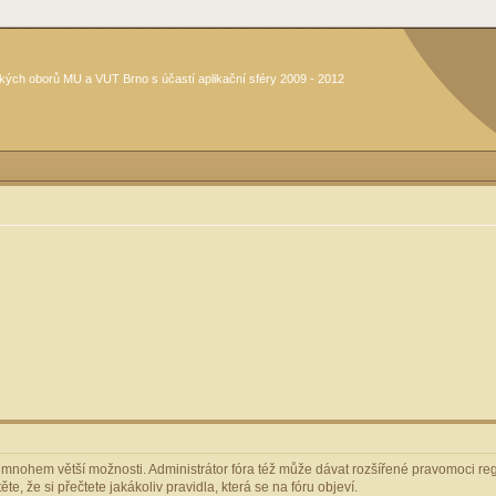
kých oborů MU a VUT Brno s účastí aplikační sféry 2009 - 2012
m mnohem větší možnosti. Administrátor fóra též může dávat rozšířené pravomoci regi
e, že si přečtete jakákoliv pravidla, která se na fóru objeví.