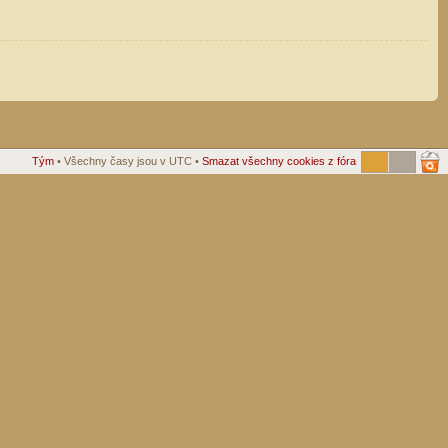
Tým
• Všechny časy jsou v UTC •
Smazat všechny cookies z fóra