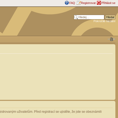
FAQ
Registrovat
Přihlásit se
Pokročilé hledání
strovaným uživatelům. Před registrací se ujistěte, že jste se obeznámili