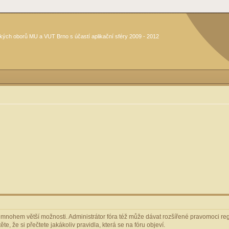
kých oborů MU a VUT Brno s účastí aplikační sféry 2009 - 2012
m mnohem větší možnosti. Administrátor fóra též může dávat rozšířené pravomoci regi
e, že si přečtete jakákoliv pravidla, která se na fóru objeví.