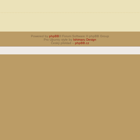
Powered by
phpBB
® Forum Software © phpBB Group
Pro Ubuntu style by
Ishimaru Design
Český překlad –
phpBB.cz