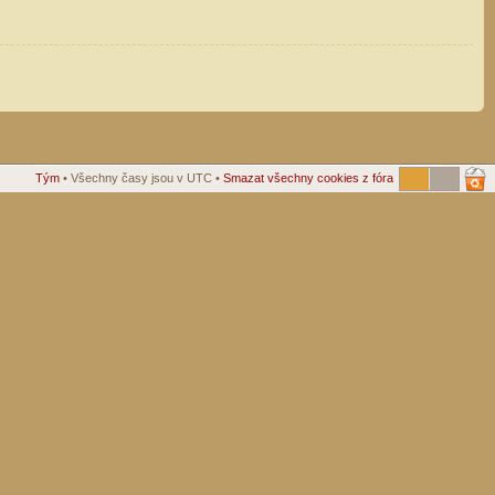
Tým
• Všechny časy jsou v UTC •
Smazat všechny cookies z fóra