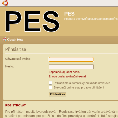
PES
Podpora efektivní spolupráce biomedicíns
Obsah fóra
Přihlásit se
Uživatelské jméno:
Heslo:
Zapomněl(a) jsem heslo
Znovu poslat aktivační e-mail
Přihlásit mě automaticky při každé návštěvě
Skrýt můj online stav pro toto přihlášení
REGISTROVAT
Pro přihlášení musíte být registrován. Registrace trvá jen pár vteřin a dává vá
s našimi podmínkami pro použití a s dalšími pravidly a ujednáními. Také se ujistět