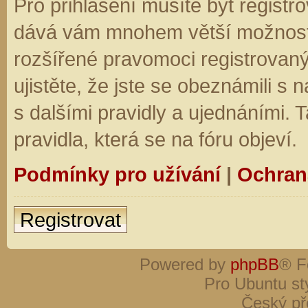
Pro přihlášení musíte být registro
dává vám mnohem větší možnosti.
rozšířené pravomoci registrovaný
ujistěte, že jste se obeznámili s
s dalšími pravidly a ujednáními. Ta
pravidla, která se na fóru objeví.
Podmínky pro užívání
|
Ochran
Registrovat
Powered by
phpBB
® F
Pro Ubuntu st
Český př