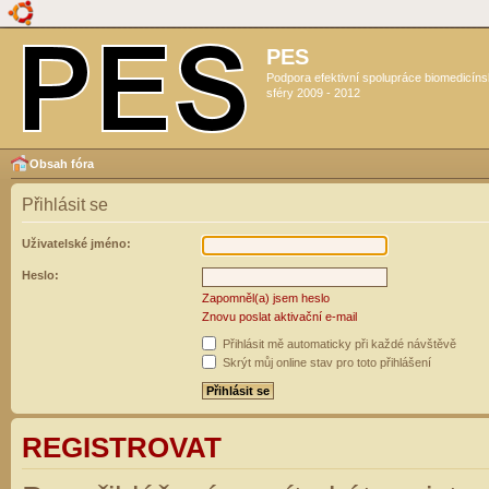
PES
Podpora efektivní spolupráce biomedicín
sféry 2009 - 2012
Obsah fóra
Přihlásit se
Uživatelské jméno:
Heslo:
Zapomněl(a) jsem heslo
Znovu poslat aktivační e-mail
Přihlásit mě automaticky při každé návštěvě
Skrýt můj online stav pro toto přihlášení
REGISTROVAT