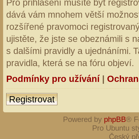
Pro přihlášení musíte být registro
dává vám mnohem větší možnosti.
rozšířené pravomoci registrovaný
ujistěte, že jste se obeznámili s
s dalšími pravidly a ujednáními. Ta
pravidla, která se na fóru objeví.
Podmínky pro užívání
|
Ochran
Registrovat
Powered by
phpBB
® F
Pro Ubuntu st
Český př