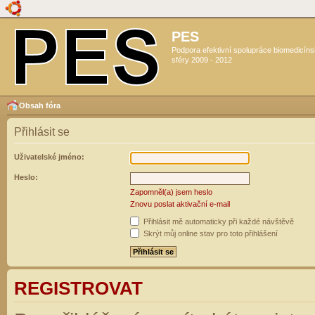
PES
Podpora efektivní spolupráce biomedicín
sféry 2009 - 2012
Obsah fóra
Přihlásit se
Uživatelské jméno:
Heslo:
Zapomněl(a) jsem heslo
Znovu poslat aktivační e-mail
Přihlásit mě automaticky při každé návštěvě
Skrýt můj online stav pro toto přihlášení
REGISTROVAT