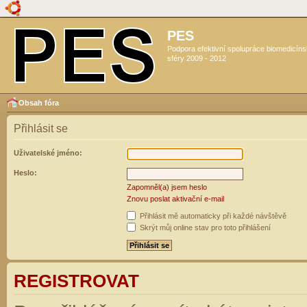
PES
Podpora efektivní spolupráce biomedicín
sféry 2009 - 2012
Obsah fóra
Přihlásit se
Uživatelské jméno:
Heslo:
Zapomněl(a) jsem heslo
Znovu poslat aktivační e-mail
Přihlásit mě automaticky při každé návštěvě
Skrýt můj online stav pro toto přihlášení
REGISTROVAT