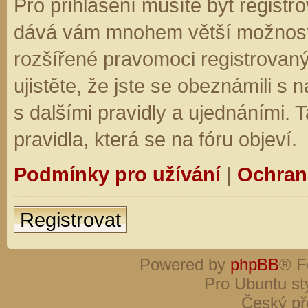
Pro přihlášení musíte být registro
dává vám mnohem větší možnosti.
rozšířené pravomoci registrovaný
ujistěte, že jste se obeznámili s
s dalšími pravidly a ujednáními. Ta
pravidla, která se na fóru objeví.
Podmínky pro užívání
|
Ochran
Registrovat
Powered by
phpBB
® F
Pro Ubuntu st
Český př