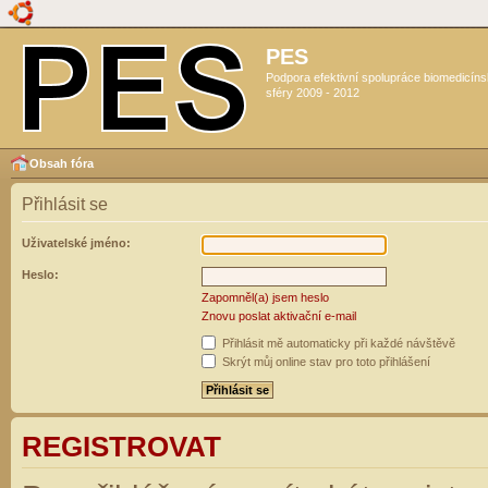
PES
Podpora efektivní spolupráce biomedicín
sféry 2009 - 2012
Obsah fóra
Přihlásit se
Uživatelské jméno:
Heslo:
Zapomněl(a) jsem heslo
Znovu poslat aktivační e-mail
Přihlásit mě automaticky při každé návštěvě
Skrýt můj online stav pro toto přihlášení
REGISTROVAT