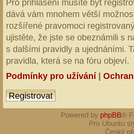
Pro přihlášení musíte být registro
dává vám mnohem větší možnosti.
rozšířené pravomoci registrovaný
ujistěte, že jste se obeznámili s
s dalšími pravidly a ujednáními. Ta
pravidla, která se na fóru objeví.
Podmínky pro užívání
|
Ochran
Registrovat
Powered by
phpBB
® F
Pro Ubuntu st
Český př