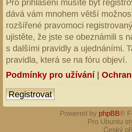
Pro přihlášení musíte být registro
dává vám mnohem větší možnosti.
rozšířené pravomoci registrovaný
ujistěte, že jste se obeznámili s
s dalšími pravidly a ujednáními. Ta
pravidla, která se na fóru objeví.
Podmínky pro užívání
|
Ochran
Registrovat
Powered by
phpBB
® F
Pro Ubuntu st
Český př