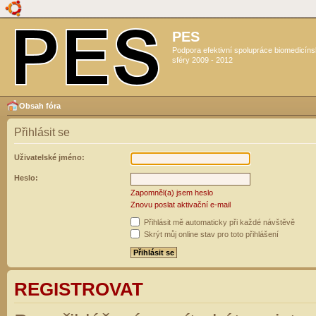
PES
Podpora efektivní spolupráce biomedicín
sféry 2009 - 2012
Obsah fóra
Přihlásit se
Uživatelské jméno:
Heslo:
Zapomněl(a) jsem heslo
Znovu poslat aktivační e-mail
Přihlásit mě automaticky při každé návštěvě
Skrýt můj online stav pro toto přihlášení
REGISTROVAT